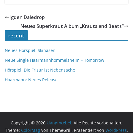
Igden Daledrop
Neues Superkraut Album „Krauts and Beats“
recent
Neues Hörspiel: Skihasen
Neue Single Haarmannhommelsheim – Tomorrow
Hörspiel: Die Frisur ist Nebensache
Haarmann: Neues Release
Copyright © 2026
klangmœbel
. Alle Rechte vorbehalten.
Theme:
ColorMag
von ThemeGrill. Präsentiert von
WordPress
.