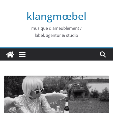
Zum
Inhalt
klangmœbel
springen
musique d'ameublement /
label, agentur & studio